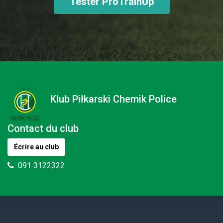
Tester ProTrainUp
Klub Piłkarski Chemik Police
Contact du club
Écrire au club
091 3122322