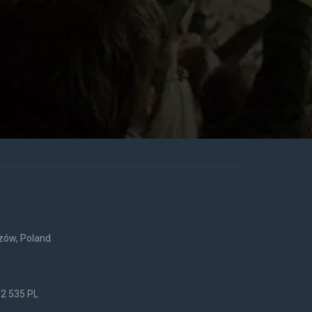
rzów, Poland
52 535 PL