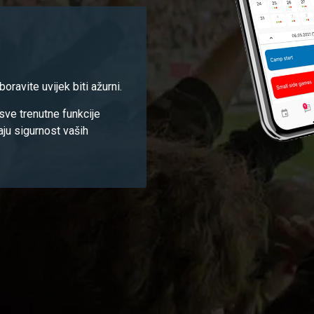
oravite uvijek biti ažurni.
 sve trenutne funkcije
aju sigurnost vaših