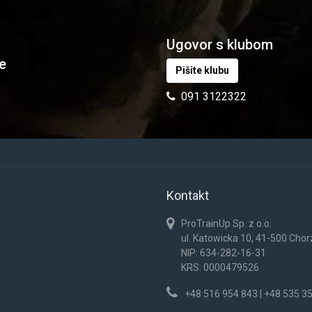
Ugovor s klubom
e
Pišite klubu
091 3122322
Kontakt
ProTrainUp Sp. z o.o.
ul. Katowicka 10, 41-500 Cho
NIP: 634-282-16-31
KRS: 0000479526
+48 516 954 843 | +48 535 3