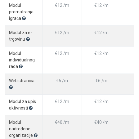
Modul
€12 /m
€12 /m
€1
promatranja
igrača
Modul za e-
€12 /m
€12 /m
€1
trgovinu
Modul
€12 /m
€12 /m
€1
individualnog
rada
Web stranica
€6 /m
€6 /m
€
Modul za upis
€12 /m
€12 /m
€1
aktivnosti
Modul
€40 /m
€40 /m
€4
nadređene
organizacije