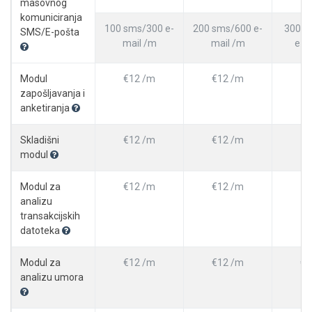
masovnog
komuniciranja
100 sms/300 e-
200 sms/600 e-
300 s
SMS/E-pošta
mail /m
mail /m
e-m
Modul
€12 /m
€12 /m
zapošljavanja i
anketiranja
Skladišni
€12 /m
€12 /m
modul
Modul za
€12 /m
€12 /m
analizu
transakcijskih
datoteka
Modul za
€12 /m
€12 /m
€1
analizu umora