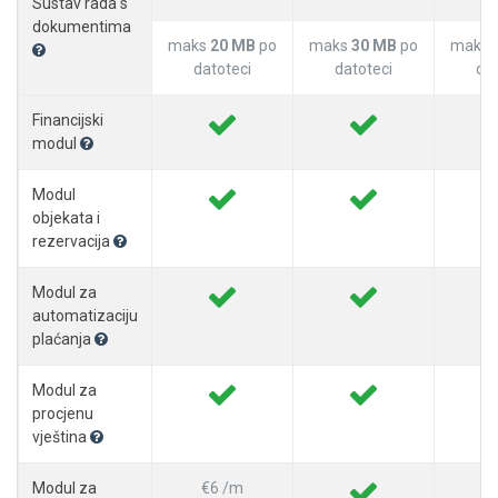
Sustav rada s
dokumentima
maks
20 MB
po
maks
30 MB
po
maks
datoteci
datoteci
dat
Financijski
modul
Modul
objekata i
rezervacija
Modul za
automatizaciju
plaćanja
Modul za
procjenu
vještina
Modul za
€6 /m