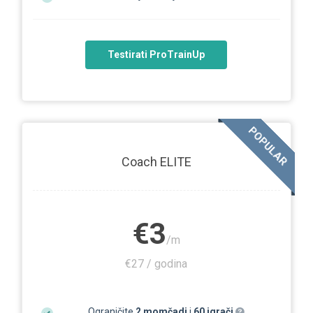
Testirati ProTrainUp
POPULAR
Coach ELITE
€3
/m
€27 / godina
Ograničite
2 momčadi
i
60 igrači