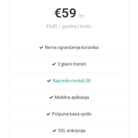
€59
/m
€649 / godina | bruto
Nema ograničenja korisnika
3 glavni treneri
Napredni moduli (8)
Mobilna aplikacija
Potpuna baza vježbi
SSL enkripcija