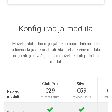
Konfiguracija modula
Možete slobodno mijenjati skup naprednih modula
u licenci koju ste odabrali. Ako trebate više modula
nego što je u vašoj licenci, možete kupiti potrebni
modul.
Club Pro
Silver
G
€29
€59
€
Napredni
moduli
mjesec | bruto
mjesec | bruto
mjese