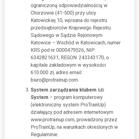
ograniczoną odpowiedzialnością w
Chorzowie (41-500) przy ulicy
Katowickiej 10, wpisana do rejestru
przedsiębiorców Krajowego Rejestru
Sądowego w Sądzie Rejonowym
Katowice – Wschód w Katowicach, numer
KRS pod nr 0000479526, NIP:
6342821631, REGON: 243343170, o
kapitale zakładowym w wysokości
610.000 zł, adres email:
biuro@protrainup.com
.
System zarządzania klubem
lub
System
– program komputerowy
(elektroniczny system ProTrainUp)
działający pod adresem internetowym
www.protrainup.com, prowadzony przez
ProTrainUp, na warunkach określonych w
Regulaminie.