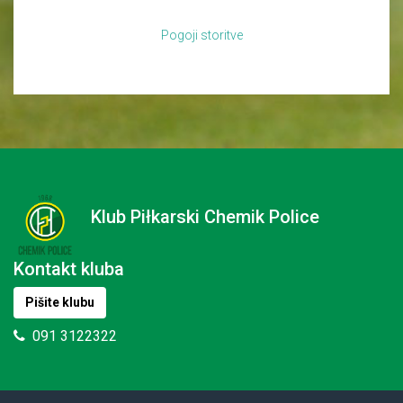
Pogoji storitve
Klub Piłkarski Chemik Police
Kontakt kluba
Pišite klubu
091 3122322