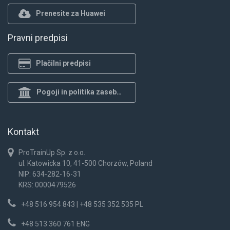
Prenesite za Huawei
Pravni predpisi
Plačilni predpisi
Pogoji in politika zasebnosti
Kontakt
ProTrainUp Sp. z o.o.
ul. Katowicka 10, 41-500 Chorzów, Poland
NIP: 634-282-16-31
KRS: 0000479526
+48 516 954 843 | +48 535 352 535 PL
+48 513 360 761 ENG